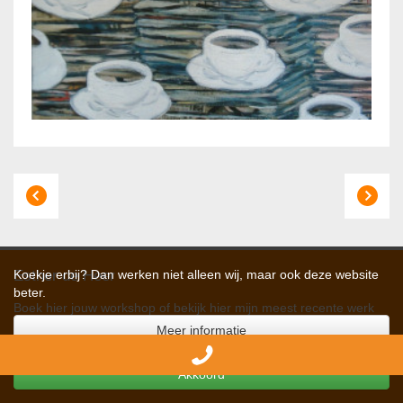
Esther de Heer
Koekje erbij? Dan werken niet alleen wij, maar ook deze website
beter.
Boek
hier
jouw workshop of bekijk
hier
mijn meest recente werk
Meer informatie
Akkoord